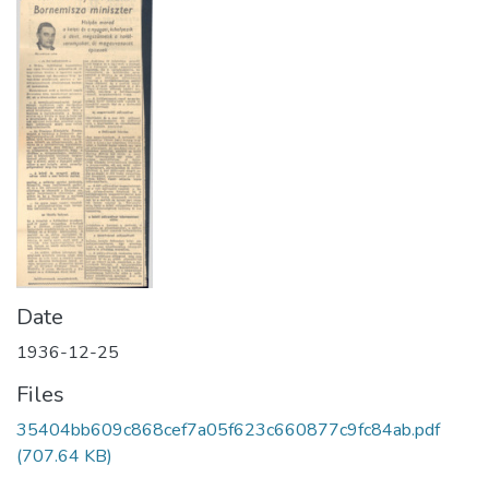
Date
1936-12-25
Files
35404bb609c868cef7a05f623c660877c9fc84ab.pdf
(707.64 KB)