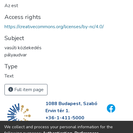
Az est
Access rights
https://creativecommons.org/licenses/by-nc/4.0/
Subject
vasúti közlekedés
pályaudvar
Type
Text
Full item page
1088 Budapest, Szabó
Ervin tér 1.
+36-1-411-5000
info@fszek.hu
We collect and process your personal information for the
https://fszek.hu