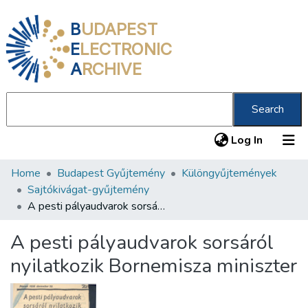
B
UDAPEST
E
LECTRONIC
A
RCHIVE
Search
(current
Log In
Home
Budapest Gyűjtemény
Különgyűjtemények
Communities & Collections
Sajtókivágat-gyűjtemény
All of DSpace
A pesti pályaudvarok sorsáról nyilatkozik Bornemisza miniszter
Statistics
A pesti pályaudvarok sorsáról
About us
nyilatkozik Bornemisza miniszter