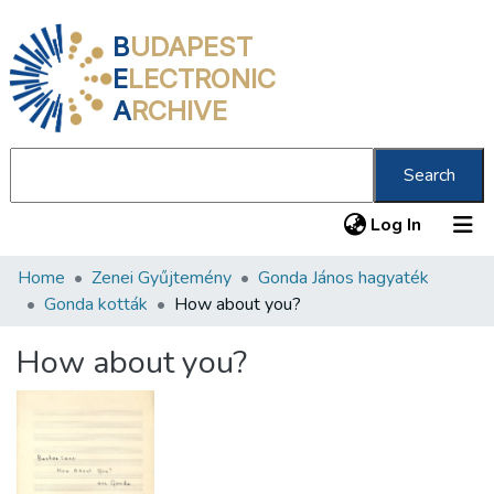
B
UDAPEST
E
LECTRONIC
A
RCHIVE
Search
(current
Log In
Home
Zenei Gyűjtemény
Gonda János hagyaték
Communities & Collections
Gonda kották
How about you?
All of DSpace
How about you?
Statistics
About us