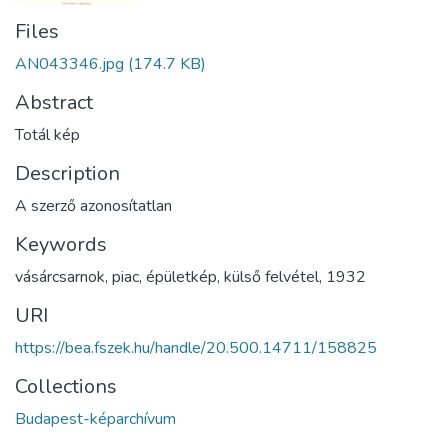
Files
AN043346.jpg
(174.7 KB)
Abstract
Totál kép
Description
A szerző azonosítatlan
Keywords
vásárcsarnok
,
piac
,
épületkép
,
külső felvétel
,
1932
URI
https://bea.fszek.hu/handle/20.500.14711/158825
Collections
Budapest-képarchívum