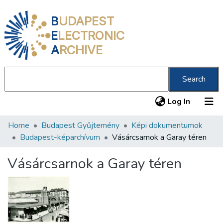
B
UDAPEST
E
LECTRONIC
A
RCHIVE
Search
(current
Log In
Home
Budapest Gyűjtemény
Képi dokumentumok
Communities & Collections
Budapest-képarchívum
Vásárcsarnok a Garay téren
All of DSpace
Vásárcsarnok a Garay téren
Statistics
About us