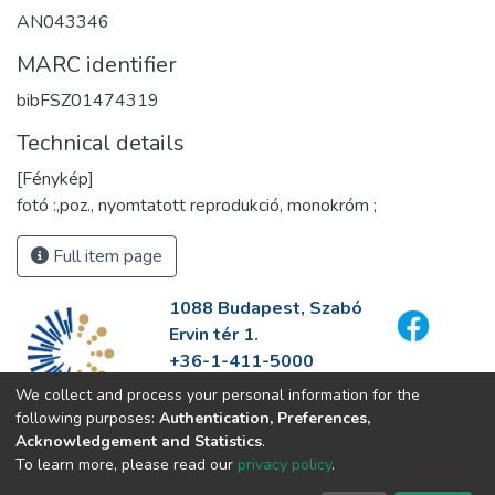
AN043346
MARC identifier
bibFSZ01474319
Technical details
[Fénykép]
fotó :,poz., nyomtatott reprodukció, monokróm ;
Full item page
1088 Budapest, Szabó
Ervin tér 1.
+36-1-411-5000
info@fszek.hu
We collect and process your personal information for the
https://fszek.hu
following purposes:
Authentication, Preferences,
Acknowledgement and Statistics
.
To learn more, please read our
privacy policy
.