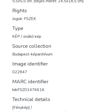
5,5x5,5 cm, (teljes méret: 24,5x18,5 cm)
Rights
Jogok: FSZEK
Type
KÉP / önálló kép
Source collection
Budapest-képarchívum
Image identifier
022847
MARC identifier
bibFSZ01476616
Technical details
[Fénykép] /