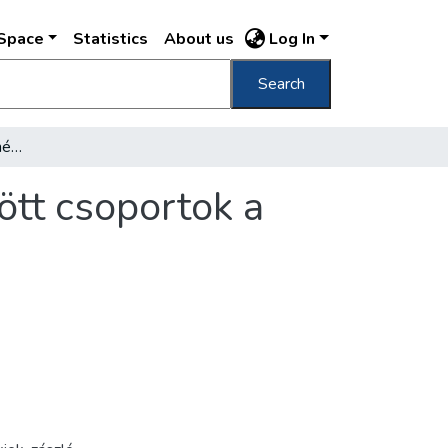
DSpace
Statistics
About us
Log In
Search
[Levente egyenruhás és népviseletbe öltözött csoportok a Szent István szobor előtt]
ött csoportok a