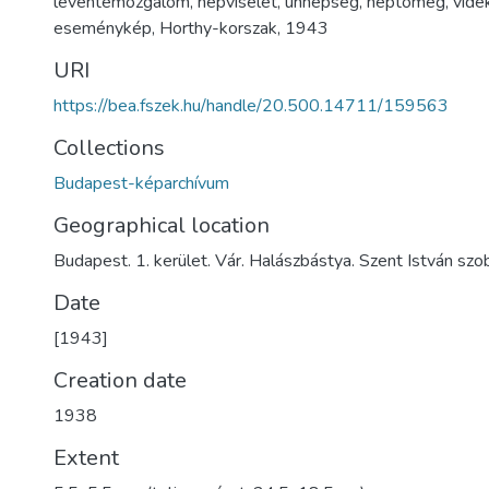
leventemozgalom
,
népviselet
,
ünnepség
,
néptömeg
,
vidé
eseménykép
,
Horthy-korszak
,
1943
URI
https://bea.fszek.hu/handle/20.500.14711/159563
Collections
Budapest-képarchívum
Geographical location
Budapest. 1. kerület. Vár. Halászbástya. Szent István szo
Date
[1943]
Creation date
1938
Extent