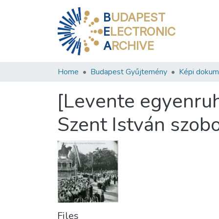
B
UDAPEST
E
LECTRONIC
A
RCHIVE
Home
Budapest Gyűjtemény
Képi doku
[Levente egyenruh
Szent István szobo
Files