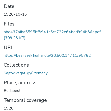
Date
1920-10-16
Files
bbd437afba5595bf8941c5ca722e64bdd994b86c.pdf
(309.23 KB)
URI
https://bea.fszek.hu/handle/20.500.14711/95762
Collections
Sajtókivágat-gyűjtemény
Place, address
Budapest
Temporal coverage
1920