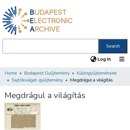
B
UDAPEST
E
LECTRONIC
A
RCHIVE
Search
(current
Log In
Home
Budapest Gyűjtemény
Különgyűjtemények
Communities & Collections
Sajtókivágat-gyűjtemény
Megdrágul a világítás
All of DSpace
Megdrágul a világítás
Statistics
About us