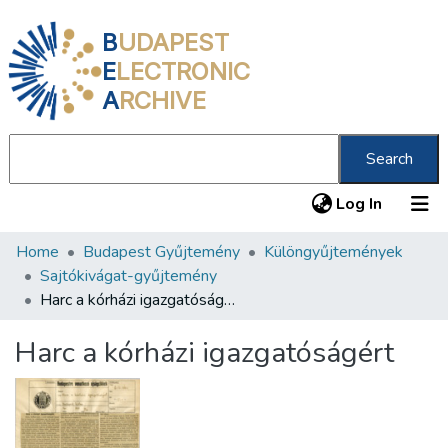
B
UDAPEST
E
LECTRONIC
A
RCHIVE
Search
(current
Log In
Home
Budapest Gyűjtemény
Különgyűjtemények
Communities & Collections
Sajtókivágat-gyűjtemény
All of DSpace
Harc a kórházi igazgatóságért
Statistics
Harc a kórházi igazgatóságért
About us