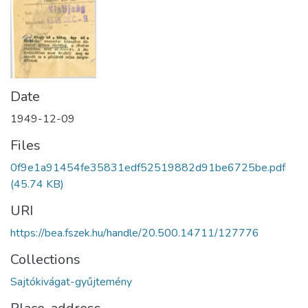
Date
1949-12-09
Files
0f9e1a91454fe35831edf52519882d91be6725be.pdf
(45.74 KB)
URI
https://bea.fszek.hu/handle/20.500.14711/127776
Collections
Sajtókivágat-gyűjtemény