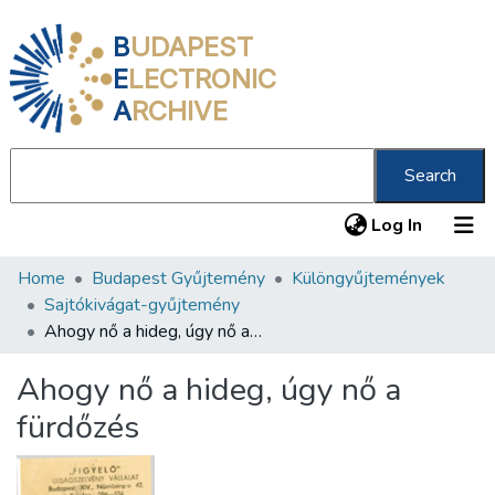
B
UDAPEST
E
LECTRONIC
A
RCHIVE
Search
(current
Log In
Home
Budapest Gyűjtemény
Különgyűjtemények
Communities & Collections
Sajtókivágat-gyűjtemény
All of DSpace
Ahogy nő a hideg, úgy nő a fürdőzés
Statistics
Ahogy nő a hideg, úgy nő a
About us
fürdőzés