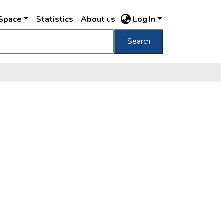
DSpace
Statistics
About us
Log In
Search