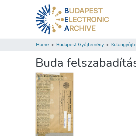
B
UDAPEST
E
LECTRONIC
A
RCHIVE
Home
Budapest Gyűjtemény
Különgyűjt
Buda felszabadítá