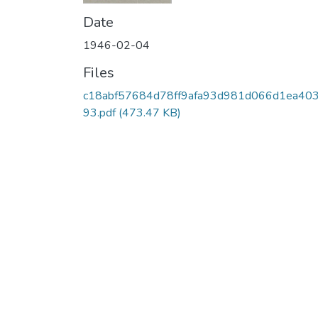
Date
1946-02-04
Files
c18abf57684d78ff9afa93d981d066d1ea40
93.pdf
(473.47 KB)