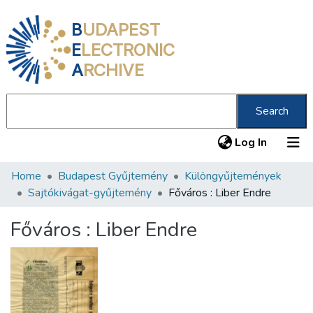
B
UDAPEST
E
LECTRONIC
A
RCHIVE
Search
(current
Log In
Home
Budapest Gyűjtemény
Különgyűjtemények
Communities & Collections
Sajtókivágat-gyűjtemény
Főváros : Liber Endre
All of DSpace
Főváros : Liber Endre
Statistics
About us