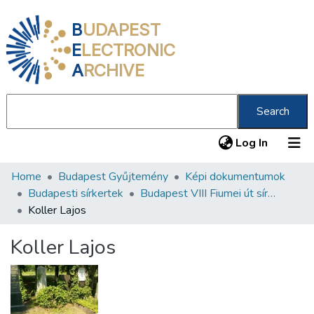
B
UDAPEST
E
LECTRONIC
A
RCHIVE
Search
(current
Log In
Home
Budapest Gyűjtemény
Képi dokumentumok
Communities & Collections
Budapesti sírkertek
Budapest VIII Fiumei út sírkert 1. rész
All of DSpace
Koller Lajos
Statistics
Koller Lajos
About us