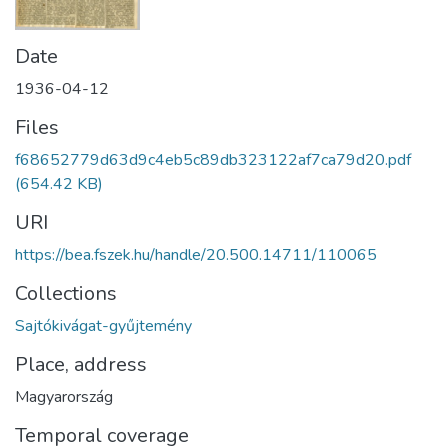
Date
1936-04-12
Files
f68652779d63d9c4eb5c89db323122af7ca79d20.pdf
(654.42 KB)
URI
https://bea.fszek.hu/handle/20.500.14711/110065
Collections
Sajtókivágat-gyűjtemény
Place, address
Magyarország
Temporal coverage