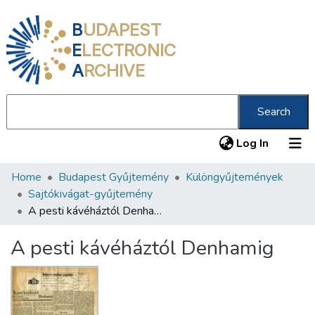
B
UDAPEST
E
LECTRONIC
A
RCHIVE
Search
(current
Log In
Home
Budapest Gyűjtemény
Különgyűjtemények
Communities & Collections
Sajtókivágat-gyűjtemény
All of DSpace
A pesti kávéháztól Denhamig
Statistics
A pesti kávéháztól Denhamig
About us