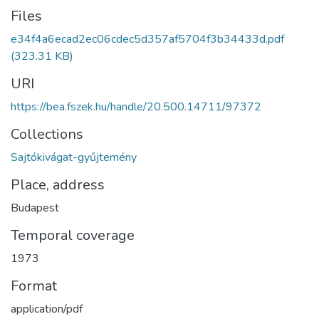
Files
e34f4a6ecad2ec06cdec5d357af5704f3b34433d.pdf
(323.31 KB)
URI
https://bea.fszek.hu/handle/20.500.14711/97372
Collections
Sajtókivágat-gyűjtemény
Place, address
Budapest
Temporal coverage
1973
Format
application/pdf