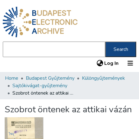
B
UDAPEST
E
LECTRONIC
A
RCHIVE
Search
(current
Log In
Home
Budapest Gyűjtemény
Különgyűjtemények
Communities & Collections
Sajtókivágat-gyűjtemény
All of DSpace
Szobrot öntenek az attikai vázán
Statistics
Szobrot öntenek az attikai vázán
About us