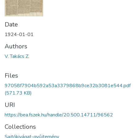
Date
1924-01-01
Authors
V. Takács Z.
Files
97058f7904b592a53a3379868b9ce32b3081e544.pdf
(571.73 KB)
URI
https://bea.fszek.hu/handle/20.500.14711/96562
Collections
Sajtókivágat-gyűjtemény