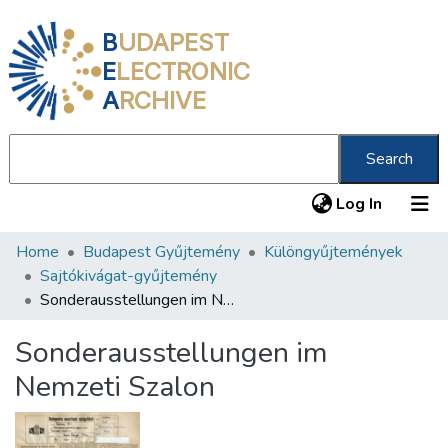
B
UDAPEST
E
LECTRONIC
A
RCHIVE
Search
(current
Log In
Home
Budapest Gyűjtemény
Különgyűjtemények
Communities & Collections
Sajtókivágat-gyűjtemény
All of DSpace
Sonderausstellungen im Nemzeti Szalon
Statistics
Sonderausstellungen im
About us
Nemzeti Szalon