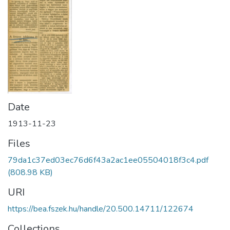
Date
1913-11-23
Files
79da1c37ed03ec76d6f43a2ac1ee05504018f3c4.pdf
(808.98 KB)
URI
https://bea.fszek.hu/handle/20.500.14711/122674
Collections