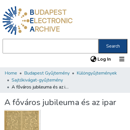
B
UDAPEST
E
LECTRONIC
A
RCHIVE
Search
(current
Log In
Home
Budapest Gyűjtemény
Különgyűjtemények
Communities & Collections
Sajtókivágat-gyűjtemény
All of DSpace
A főváros jubileuma és az ipar
Statistics
A főváros jubileuma és az ipar
About us