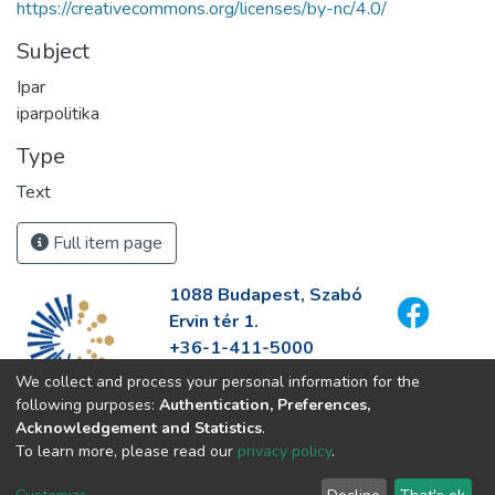
https://creativecommons.org/licenses/by-nc/4.0/
Subject
Ipar
iparpolitika
Type
Text
Full item page
1088 Budapest, Szabó
Ervin tér 1.
+36-1-411-5000
info@fszek.hu
We collect and process your personal information for the
https://fszek.hu
following purposes:
Authentication, Preferences,
Acknowledgement and Statistics
.
To learn more, please read our
privacy policy
.