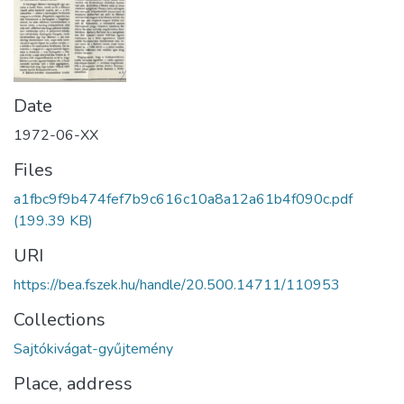
Date
1972-06-XX
Files
a1fbc9f9b474fef7b9c616c10a8a12a61b4f090c.pdf
(199.39 KB)
URI
https://bea.fszek.hu/handle/20.500.14711/110953
Collections
Sajtókivágat-gyűjtemény
Place, address