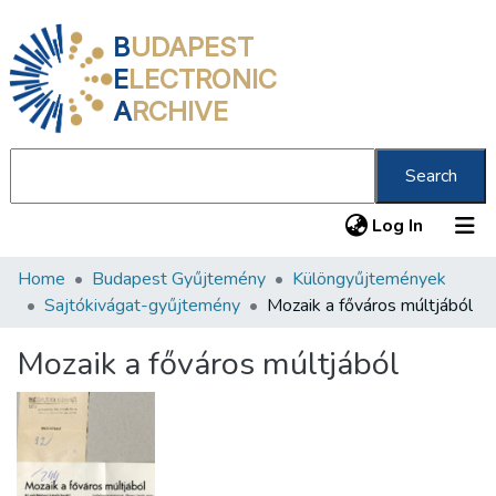
B
UDAPEST
E
LECTRONIC
A
RCHIVE
Search
(current
Log In
Home
Budapest Gyűjtemény
Különgyűjtemények
Communities & Collections
Sajtókivágat-gyűjtemény
Mozaik a főváros múltjából
All of DSpace
Mozaik a főváros múltjából
Statistics
About us