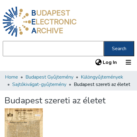
B
UDAPEST
E
LECTRONIC
A
RCHIVE
Search
(current
Log In
Home
Budapest Gyűjtemény
Különgyűjtemények
Communities & Collections
Sajtókivágat-gyűjtemény
Budapest szereti az életet
All of DSpace
Budapest szereti az életet
Statistics
About us