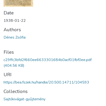
Date
1938-01-22
Authors
Dénes Zsófia
Files
c29ffc3bfd2f660ee6633301684b0acf01fbf0ee.pdf
(404.56 KB)
URI
https://bea.fszek.hu/handle/20.500.14711/104593
Collections
Sajtókivágat-gyűjtemény