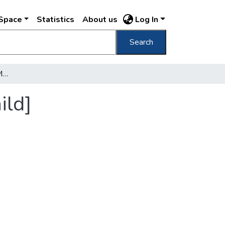
DSpace
Statistics
About us
Log In
Search
[Anya kisgyermekével] [Mother with her child]
ild]