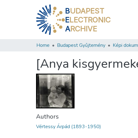
B
UDAPEST
E
LECTRONIC
A
RCHIVE
Home
Budapest Gyűjtemény
Képi doku
[Anya kisgyermeké
Authors
Vértessy Árpád (1893-1950)