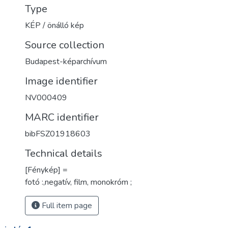
Type
KÉP / önálló kép
Source collection
Budapest-képarchívum
Image identifier
NV000409
MARC identifier
bibFSZ01918603
Technical details
[Fénykép] =
fotó :,negatív, film, monokróm ;
Full item page