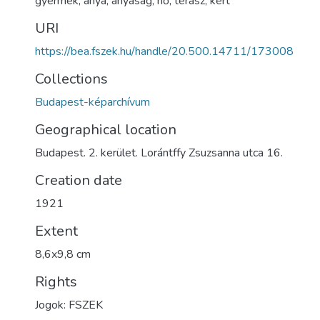
gyermek
,
anya
,
anyaság
,
nő
,
terasz
,
kert
URI
https://bea.fszek.hu/handle/20.500.14711/173008
Collections
Budapest-képarchívum
Geographical location
Budapest. 2. kerület. Lorántffy Zsuzsanna utca 16.
Creation date
1921
Extent
8,6x9,8 cm
Rights
Jogok: FSZEK