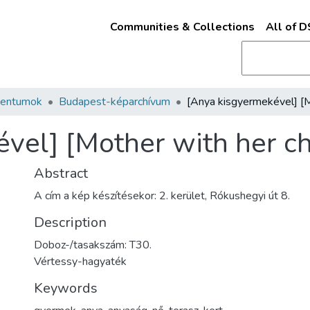
Communities & Collections
All of 
mentumok
Budapest-képarchívum
vel] [Mother with her ch
Abstract
A cím a kép készítésekor: 2. kerület, Rókushegyi út 8.
Description
Doboz-/tasakszám: T30.
Vértessy-hagyaték
Keywords