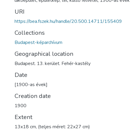
lakóépület
,
épületkép
,
tél
,
külső felvétel
,
1900-as évek
URI
https://bea.fszek.hu/handle/20.500.14711/155409
Collections
Budapest-képarchívum
Geographical location
Budapest. 13. kerület. Fehér-kastély
Date
[1900-as évek]
Creation date
1900
Extent
13x18 cm, (teljes méret: 22x27 cm)