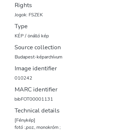
Rights
Jogok: FSZEK
Type
KÉP / önálló kép
Source collection
Budapest-képarchívum
Image identifier
010242
MARC identifier
bibFOT00001131
Technical details
[Fénykép]
fotó :,poz., monokróm ;