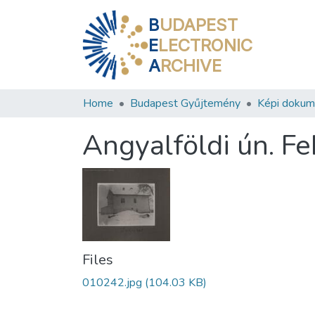
B
UDAPEST
E
LECTRONIC
A
RCHIVE
Home
Budapest Gyűjtemény
Képi doku
Angyalföldi ún. Fe
Files
010242.jpg
(104.03 KB)