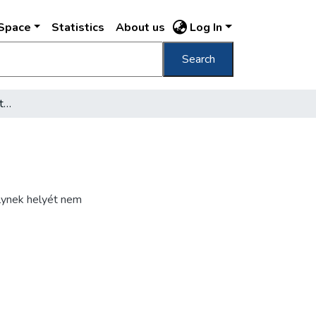
DSpace
Statistics
About us
Log In
Search
Angyalföldi ún. Fehér-kastély, Déli oldal
elynek helyét nem