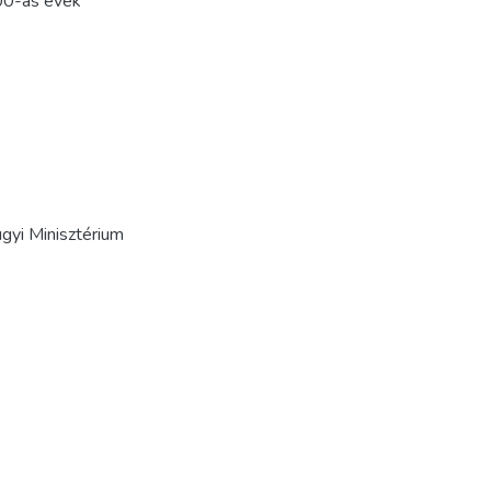
0-as évek
gyi Minisztérium