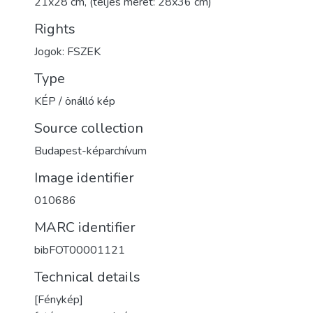
21x28 cm, (teljes méret: 28x36 cm)
Rights
Jogok: FSZEK
Type
KÉP / önálló kép
Source collection
Budapest-képarchívum
Image identifier
010686
MARC identifier
bibFOT00001121
Technical details
[Fénykép]