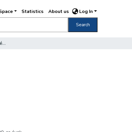
DSpace
Statistics
About us
Log In
Search
[Földművelésügyi Minisztérium épülete]