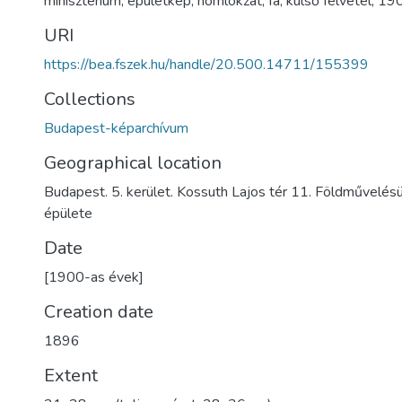
minisztérium
,
épületkép
,
homlokzat
,
fa
,
külső felvétel
,
190
URI
https://bea.fszek.hu/handle/20.500.14711/155399
Collections
Budapest-képarchívum
Geographical location
Budapest. 5. kerület. Kossuth Lajos tér 11. Földművelésü
épülete
Date
[1900-as évek]
Creation date
1896
Extent