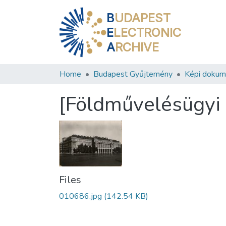
B
UDAPEST
E
LECTRONIC
A
RCHIVE
Home
Budapest Gyűjtemény
Képi doku
[Földművelésügyi 
Files
010686.jpg
(142.54 KB)