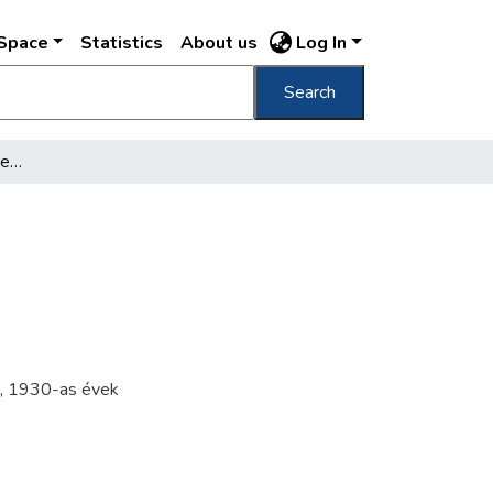
DSpace
Statistics
About us
Log In
Search
A BSZKRT önképzőkörének fúvószenekara
,
1930-as évek