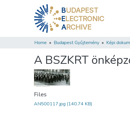
B
UDAPEST
E
LECTRONIC
A
RCHIVE
Home
Budapest Gyűjtemény
Képi doku
A BSZKRT önképző
Files
AN500117.jpg
(140.74 KB)