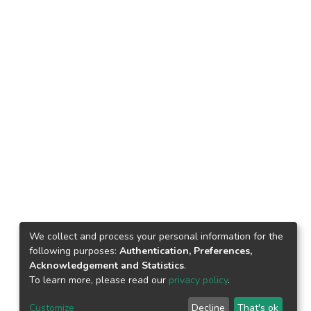
We collect and process your personal information for the
following purposes:
Authentication, Preferences,
Acknowledgement and Statistics
.
To learn more, please read our
privacy policy
.
Customize
Decline
That's ok