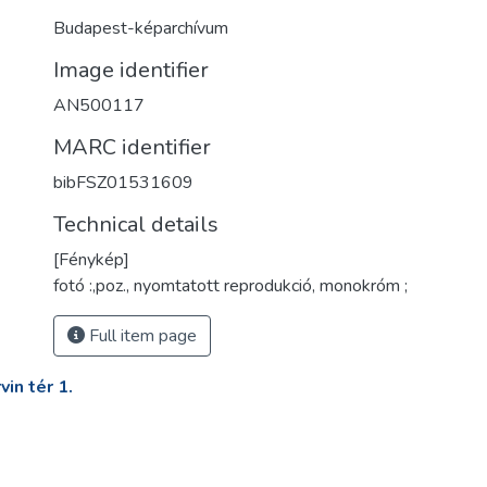
Budapest-képarchívum
Image identifier
AN500117
MARC identifier
bibFSZ01531609
Technical details
[Fénykép]
fotó :,poz., nyomtatott reprodukció, monokróm ;
Full item page
in tér 1.