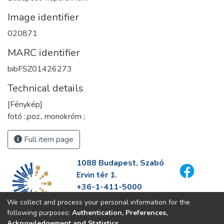
Image identifier
020871
MARC identifier
bibFSZ01426273
Technical details
[Fénykép]
fotó :,poz., monokróm ;
Full item page
1088 Budapest, Szabó
Ervin tér 1.
+36-1-411-5000
info@fszek.hu
We collect and process your personal information for the
https://fszek.hu
following purposes:
Authentication, Preferences,
Acknowledgement and Statistics
.