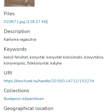
Files
020871.jpg
(128.27 KB)
Description
Kartonra ragasztva
Keywords
belső felvétel
,
könyvtár
,
könyvtári kölcsönzés
,
könyvtáros
,
könyvespolc
,
fiókkönyvtár
,
kályha
URI
https://bea.fszek.hu/handle/20.500.14711/153234
Collections
Budapest-képarchívum
Geographical location