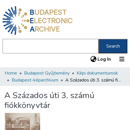
B
UDAPEST
E
LECTRONIC
A
RCHIVE
Search
(current
Log In
Home
Budapest Gyűjtemény
Képi dokumentumok
Communities & Collections
Budapest-képarchívum
A Százados úti 3. számú fiókkönyvtár
All of DSpace
A Százados úti 3. számú
Statistics
fiókkönyvtár
About us