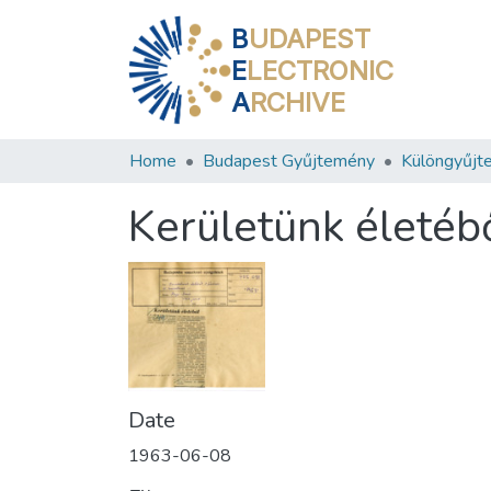
B
UDAPEST
E
LECTRONIC
A
RCHIVE
Home
Budapest Gyűjtemény
Különgyűjt
Kerületünk életéb
Date
1963-06-08