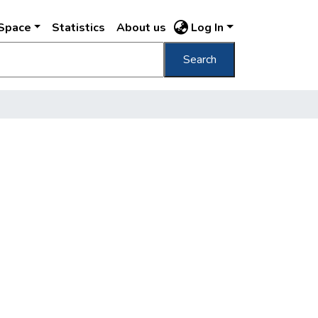
DSpace
Statistics
About us
Log In
Search