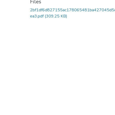
Files
2bf1df6d827155ac178065481ba427045d5
ea3.pdf
(309.25 KB)