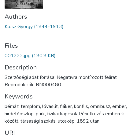
Authors
Klösz György (1844-1913)
Files
001223.jpg
(180.8 KB)
Description
Szerzőségi adat forrása: Negatívra montírozott felirat
Reprodukciók: RN000480
Keywords
bérház
,
templom
,
lóvasút
,
fiáker
,
konflis
,
omnibusz
,
ember
,
hirdetőoszlop
,
park
,
fizikai kapcsolat/érintkezés emberek
között
,
társasági szokás
,
utcakép
,
1892 után
URI