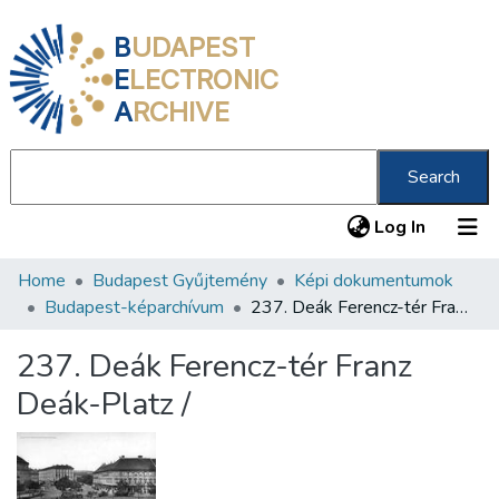
B
UDAPEST
E
LECTRONIC
A
RCHIVE
Search
(current
Log In
Home
Budapest Gyűjtemény
Képi dokumentumok
Communities & Collections
Budapest-képarchívum
237. Deák Ferencz-tér Franz Deák-Platz /
All of DSpace
237. Deák Ferencz-tér Franz
Statistics
Deák-Platz /
About us