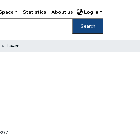
DSpace
Statistics
About us
Log In
Search
Layer
 j397