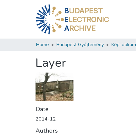
B
UDAPEST
E
LECTRONIC
A
RCHIVE
Home
Budapest Gyűjtemény
Képi doku
Layer
Date
2014-12
Authors