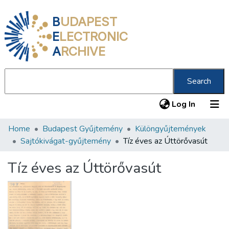
B
UDAPEST
E
LECTRONIC
A
RCHIVE
Search
(current
Log In
Home
Budapest Gyűjtemény
Különgyűjtemények
Communities & Collections
Sajtókivágat-gyűjtemény
Tíz éves az Úttörővasút
All of DSpace
Tíz éves az Úttörővasút
Statistics
About us