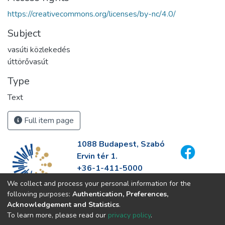
https://creativecommons.org/licenses/by-nc/4.0/
Subject
vasúti közlekedés
úttörővasút
Type
Text
Full item page
1088 Budapest, Szabó
Ervin tér 1.
+36-1-411-5000
info@fszek.hu
We collect and process your personal information for the
https://fszek.hu
following purposes:
Authentication, Preferences,
Acknowledgement and Statistics
.
To learn more, please read our
privacy policy
.