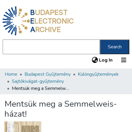
B
UDAPEST
E
LECTRONIC
A
RCHIVE
Search
(current
Log In
Home
Budapest Gyűjtemény
Különgyűjtemények
Communities & Collections
Sajtókivágat-gyűjtemény
All of DSpace
Mentsük meg a Semmelweis-házat!
Statistics
Mentsük meg a Semmelweis-
About us
házat!