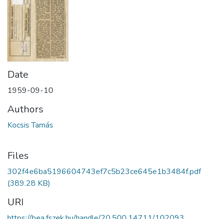
Date
1959-09-10
Authors
Kocsis Tamás
Files
302f4e6ba5196604743ef7c5b23ce645e1b3484f.pdf
(389.28 KB)
URI
https://bea.fszek.hu/handle/20.500.14711/102093