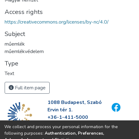
Access rights
https://creativecommons.org/licenses/by-nc/4.0/
Subject
műemlék
műemlékvédelem
Type
Text
Full item page
1088 Budapest, Szabó
Ervin tér 1.
+36-1-411-5000
info@fszek.hu
We collect and process your personal information for the
https://fszek.hu
following purposes:
Authentication, Preferences,