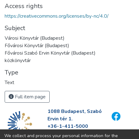
Access rights
https://creativecommons.org/licenses/by-nc/4.0/
Subject
Városi Könyvtár (Budapest)
Fővárosi Könyvtár (Budapest)
Fővárosi Szabó Ervin Könyvtár (Budapest)
közkönyvtár
Type
Text
Full item page
1088 Budapest, Szabó
Ervin tér 1.
+36-1-411-5000
info@fszek.hu
We collect and process your personal information for the