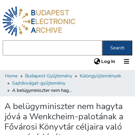
B
UDAPEST
E
LECTRONIC
A
RCHIVE
Search
(current
Log In
Home
Budapest Gyűjtemény
Különgyűjtemények
Communities & Collections
Sajtókivágat-gyűjtemény
All of DSpace
A belügyminiszter nem hagyta jóvá a Wenkcheim-palotának a Fővárosi Könyvtár céljaira való megvásárlását
Statistics
A belügyminiszter nem hagyta
About us
jóvá a Wenkcheim-palotának a
Fővárosi Könyvtár céljaira való