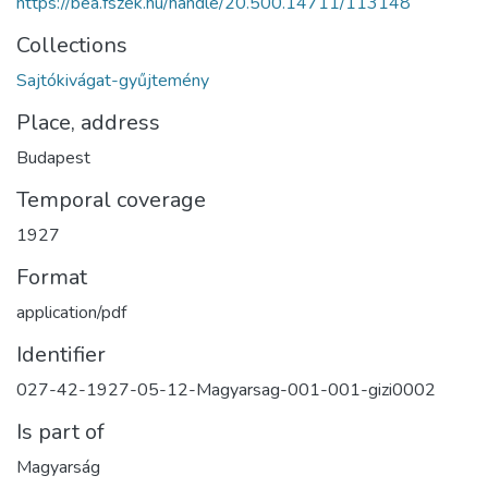
https://bea.fszek.hu/handle/20.500.14711/113148
Collections
Sajtókivágat-gyűjtemény
Place, address
Budapest
Temporal coverage
1927
Format
application/pdf
Identifier
027-42-1927-05-12-Magyarsag-001-001-gizi0002
Is part of
Magyarság