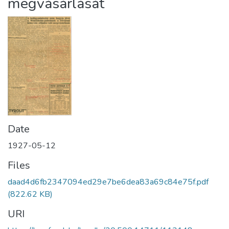
megvásárlását
Date
1927-05-12
Files
daad4d6fb2347094ed29e7be6dea83a69c84e75f.pdf
(822.62 KB)
URI