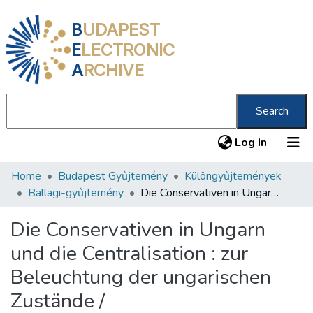
B
UDAPEST
E
LECTRONIC
A
RCHIVE
Search
(current
Log In
Home
Budapest Gyűjtemény
Különgyűjtemények
Communities & Collections
Ballagi-gyűjtemény
Die Conservativen in Ungarn und die Centralisation : zur Beleuchtung der ungarischen Zustände /
All of DSpace
Die Conservativen in Ungarn
Statistics
und die Centralisation : zur
About us
Beleuchtung der ungarischen
Zustände /