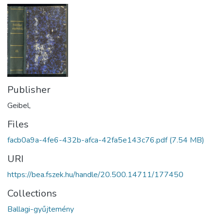
Publisher
Geibel,
Files
facb0a9a-4fe6-432b-afca-42fa5e143c76.pdf
(7.54 MB)
URI
https://bea.fszek.hu/handle/20.500.14711/177450
Collections
Ballagi-gyűjtemény