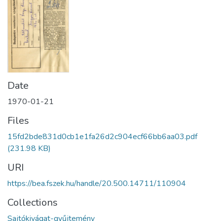
Date
1970-01-21
Files
15fd2bde831d0cb1e1fa26d2c904ecf66bb6aa03.pdf
(231.98 KB)
URI
https://bea.fszek.hu/handle/20.500.14711/110904
Collections
Sajtókivágat-gyűjtemény