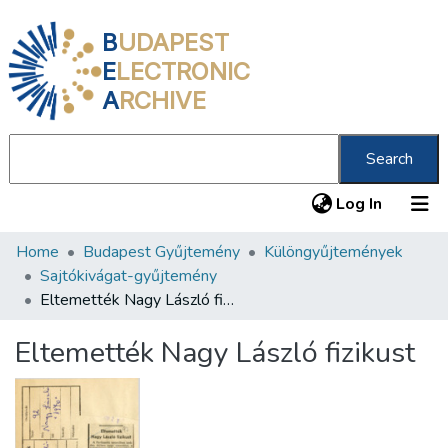
B
UDAPEST
E
LECTRONIC
A
RCHIVE
Search
(current
Log In
Home
Budapest Gyűjtemény
Különgyűjtemények
Communities & Collections
Sajtókivágat-gyűjtemény
All of DSpace
Eltemették Nagy László fizikust
Statistics
Eltemették Nagy László fizikust
About us