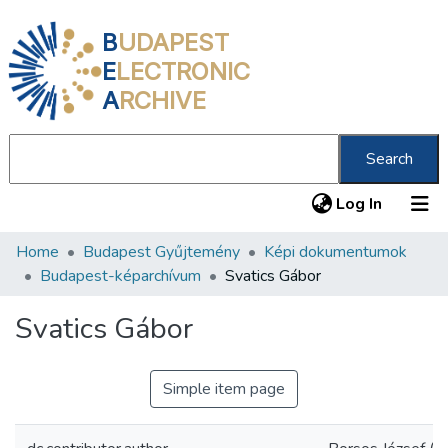
B
UDAPEST
E
LECTRONIC
A
RCHIVE
Search
(current
Log In
Home
Budapest Gyűjtemény
Képi dokumentumok
Communities & Collections
Budapest-képarchívum
Svatics Gábor
All of DSpace
Svatics Gábor
Statistics
About us
Simple item page