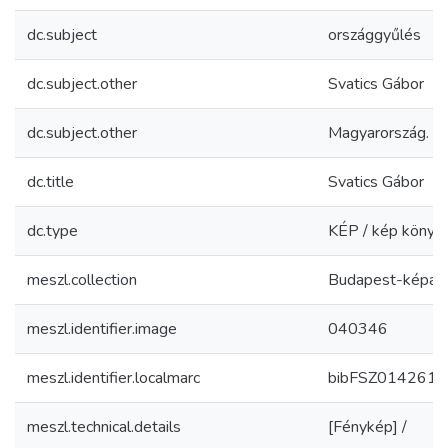
dc.subject
országgyűlés
dc.subject.other
Svatics Gábor
dc.subject.other
Magyarország. O
dc.title
Svatics Gábor
dc.type
KÉP / kép könyv
meszl.collection
Budapest-képar
meszl.identifier.image
040346
meszl.identifier.localmarc
bibFSZ0142619
meszl.technical.details
[Fénykép] /