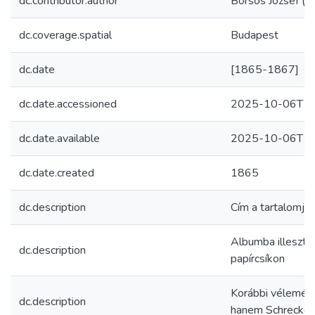
dc.contributor.author
Borsos József (
dc.coverage.spatial
Budapest
dc.date
[1865-1867]
dc.date.accessioned
2025-10-06T15
dc.date.available
2025-10-06T15
dc.date.created
1865
dc.description
Cím a tartalomj
Albumba illesztet
dc.description
papírcsíkon
Korábbi vélemény
dc.description
hanem Schrecker 