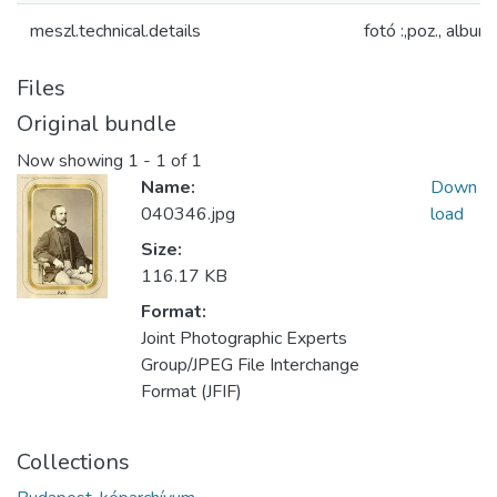
meszl.technical.details
fotó :,poz., albu
Files
Original bundle
Now showing
1 - 1 of 1
Name:
Down
040346.jpg
load
Size:
116.17 KB
Format:
Joint Photographic Experts
Group/JPEG File Interchange
Format (JFIF)
Collections