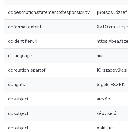
dc.description.statementofresponsibility
[Borsos József fel
dc.format.extent
6x10 cm, (teljes
dc.identifier.uri
https://bea.fsz
dc.language
hun
dc.relation.ispartof
[Országgyűlési al
dc.rights
Jogok: FSZEK
dc.subject
arckép
dc.subject
képviselő
dc.subject
politikus