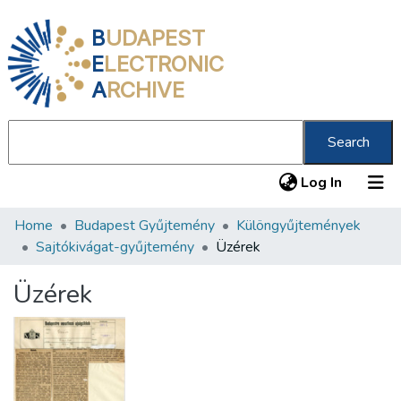
B
UDAPEST
E
LECTRONIC
A
RCHIVE
Search
(current
Log In
Home
Budapest Gyűjtemény
Különgyűjtemények
Communities & Collections
Sajtókivágat-gyűjtemény
Üzérek
All of DSpace
Üzérek
Statistics
About us