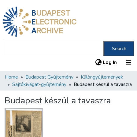
B
UDAPEST
E
LECTRONIC
A
RCHIVE
Search
(current
Log In
Home
Budapest Gyűjtemény
Különgyűjtemények
Communities & Collections
Sajtókivágat-gyűjtemény
Budapest készül a tavaszra
All of DSpace
Budapest készül a tavaszra
Statistics
About us