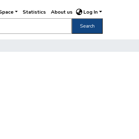
DSpace
Statistics
About us
Log In
Search
e