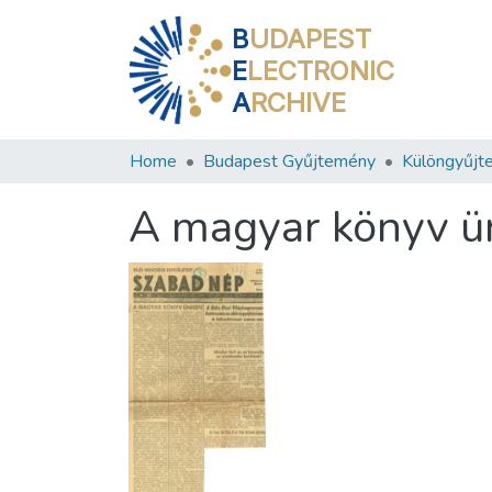
B
UDAPEST
E
LECTRONIC
A
RCHIVE
Home
Budapest Gyűjtemény
Különgyűjt
A magyar könyv 