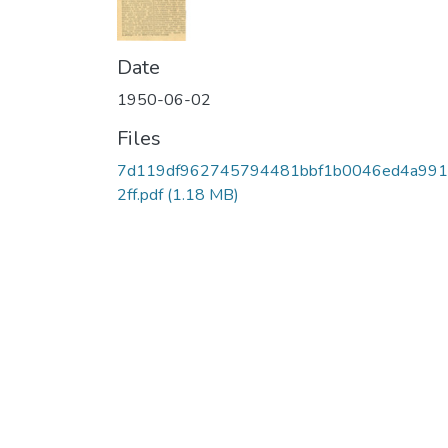
Date
1950-06-02
Files
7d119df962745794481bbf1b0046ed4a99
2ff.pdf
(1.18 MB)