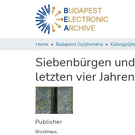
B
UDAPEST
E
LECTRONIC
A
RCHIVE
Home
Budapest Gyűjtemény
Különgyűjt
Siebenbürgen und 
letzten vier Jahren
Publisher
Brockhaus,