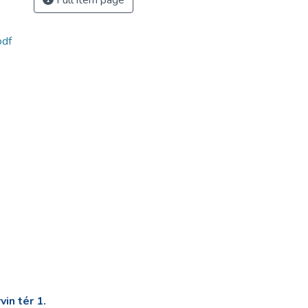
Full item page
df
in tér 1.