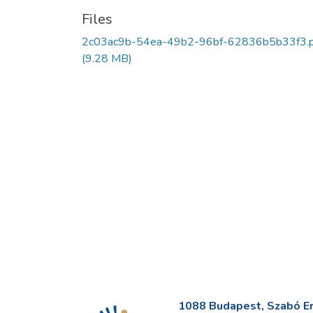
Files
2c03ac9b-54ea-49b2-96bf-62836b5b33f3.p
(9.28 MB)
1088 Budapest, Szabó Erv