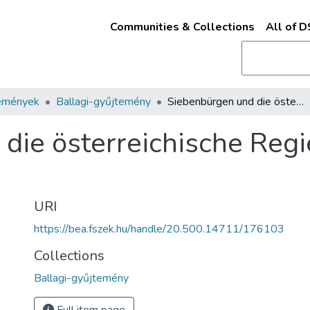
Communities & Collections
All of 
emények
Ballagi-gyűjtemény
Siebenbürgen und die österreichische Regierung in den letzten vier Jahren
die österreichische Regi
URI
https://bea.fszek.hu/handle/20.500.14711/176103
Collections
Ballagi-gyűjtemény