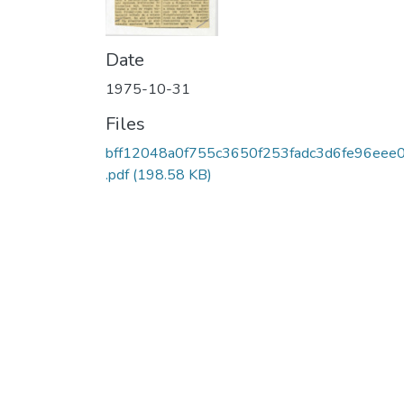
Date
1975-10-31
Files
bff12048a0f755c3650f253fadc3d6fe96eee
.pdf
(198.58 KB)