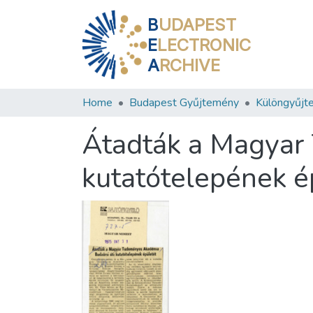
B
UDAPEST
E
LECTRONIC
A
RCHIVE
Home
Budapest Gyűjtemény
Különgyűjt
Átadták a Magyar
kutatótelepének é