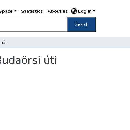
DSpace
Statistics
About us
Log In
Search
Átadták a Magyar Tudományos Akadémia Budaörsi úti kutatótelepének épületét
daörsi úti