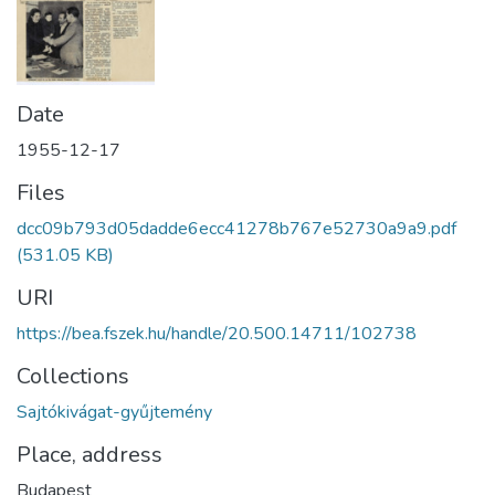
Date
1955-12-17
Files
dcc09b793d05dadde6ecc41278b767e52730a9a9.pdf
(531.05 KB)
URI
https://bea.fszek.hu/handle/20.500.14711/102738
Collections
Sajtókivágat-gyűjtemény
Place, address
Budapest