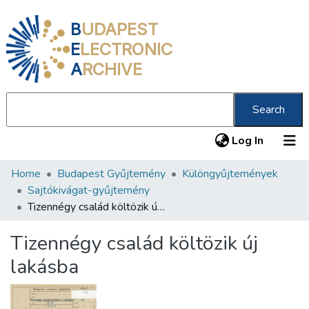
B
UDAPEST
E
LECTRONIC
A
RCHIVE
Search
(current
Log In
Home
Budapest Gyűjtemény
Különgyűjtemények
Communities & Collections
Sajtókivágat-gyűjtemény
All of DSpace
Tizennégy család költözik új lakásba
Statistics
Tizennégy család költözik új
About us
lakásba