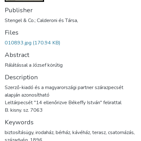
Publisher
Stengel & Co.; Calderoni és Társa,
Files
010893.jpg
(170.94 KB)
Abstract
Rálátással a József körútig
Description
Szerző-kiadó és a magyarországi partner szárazpecsét
alapján azonosítható
Leltárpecsét "14 ellenőrizve Békeffy István" felirattal
B. kisny. sz. 7063
Keywords
biztosításügy
,
irodaház
,
bérház
,
kávéház
,
terasz
,
csatornázás
,
századvég
,
1896