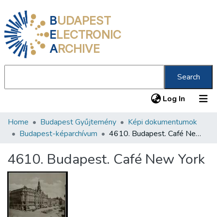
B
UDAPEST
E
LECTRONIC
A
RCHIVE
Search
(current
Log In
Home
Budapest Gyűjtemény
Képi dokumentumok
Communities & Collections
Budapest-képarchívum
4610. Budapest. Café New York
All of DSpace
4610. Budapest. Café New York
Statistics
About us