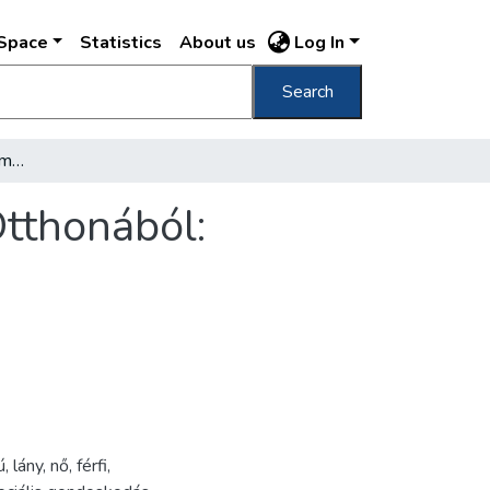
DSpace
Statistics
About us
Log In
Search
[Képek a Nyomorék Gyermekek Országos Otthonából: szabóműhely, varroda]
tthonából:
ú
,
lány
,
nő
,
férfi
,