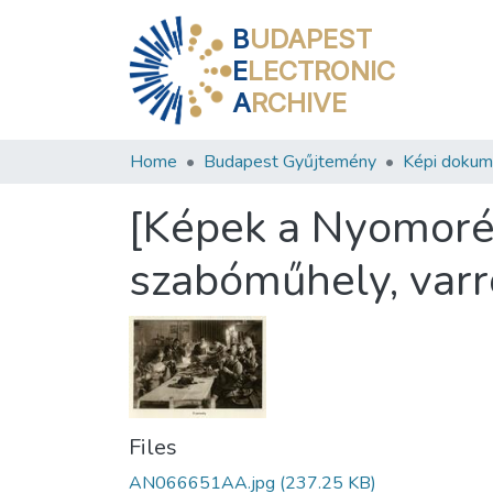
B
UDAPEST
E
LECTRONIC
A
RCHIVE
Home
Budapest Gyűjtemény
Képi doku
[Képek a Nyomoré
szabóműhely, varr
Files
AN066651AA.jpg
(237.25 KB)