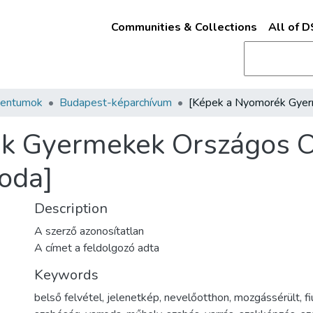
Communities & Collections
All of 
mentumok
Budapest-képarchívum
k Gyermekek Országos O
oda]
Description
A szerző azonosítatlan
A címet a feldolgozó adta
Keywords
belső felvétel
,
jelenetkép
,
nevelőotthon
,
mozgássérült
,
fi