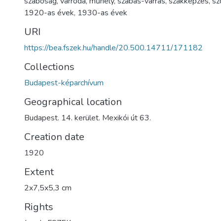
szabóság
,
varroda
,
műhely
,
szabás-varrás
,
szakképzés
,
sz
1920-as évek
,
1930-as évek
URI
https://bea.fszek.hu/handle/20.500.14711/171182
Collections
Budapest-képarchívum
Geographical location
Budapest. 14. kerület. Mexikói út 63.
Creation date
1920
Extent
2x7,5x5,3 cm
Rights