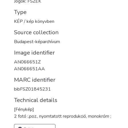
Jogok: FSZEK
Type
KÉP / kép könyvben
Source collection
Budapest-képarchívum
Image identifier
AN066651Z
AN066651AA
MARC identifier
bibFSZ01845231
Technical details
[Fénykép]
2 fotó :,poz., nyomtatott reprodukció, monokróm ;