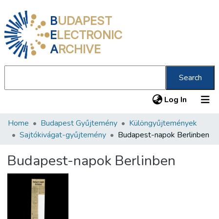
B
UDAPEST
E
LECTRONIC
A
RCHIVE
Search
(current
Log In
Home
Budapest Gyűjtemény
Különgyűjtemények
Communities & Collections
Sajtókivágat-gyűjtemény
Budapest-napok Berlinben
All of DSpace
Budapest-napok Berlinben
Statistics
About us