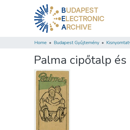
B
UDAPEST
E
LECTRONIC
A
RCHIVE
Home
Budapest Gyűjtemény
Kisnyomtat
Palma cipőtalp és