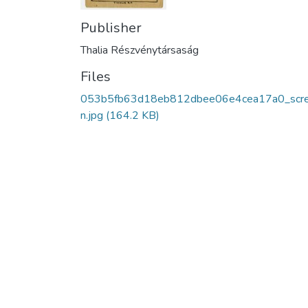
Publisher
Thalia Részvénytársaság
Files
053b5fb63d18eb812dbee06e4cea17a0_scr
n.jpg
(164.2 KB)