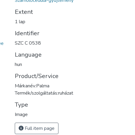
Számolócédula-gyűjtemény
Extent
1 lap
Identifier
SZC C 0538
ee
Language
hun
Product/Service
Márkanév:Palma
Termék/szolgáltatás:ruházat
Type
Image
Full item page