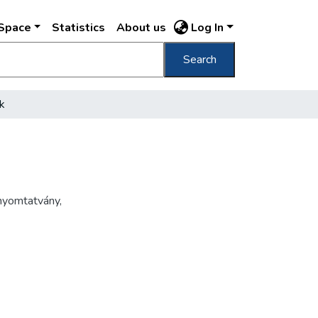
DSpace
Statistics
About us
Log In
Search
k
nyomtatvány
,