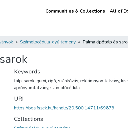
Communities & Collections
All of 
ványok
Számolócédula-gyűjtemény
Palma cipőtalp és saro
 sarok
Keywords
talp
,
sarok
,
gumi
,
cipő
,
szánkózás
,
reklámnyomtatvány
,
kis
aprónyomtatvány
,
számolócédula
URI
https://bea.fszek.hu/handle/20.500.14711/69879
Collections