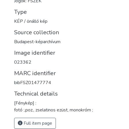
Jogok: FSZEK
Type
KÉP / önálló kép
Source collection
Budapest-képarchívum
Image identifier
023362
MARC identifier
bibFSZ01477774
Technical details
[Fénykép] :
fotó :,poz., zselatinos ezüst, monokróm ;
Full item page