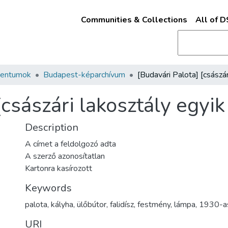
Communities & Collections
All of 
mentumok
Budapest-képarchívum
[császári lakosztály egyi
Description
A címet a feldolgozó adta
A szerző azonosítatlan
Kartonra kasírozott
Keywords
palota
,
kályha
,
ülőbútor
,
falidísz
,
festmény
,
lámpa
,
1930-a
URI