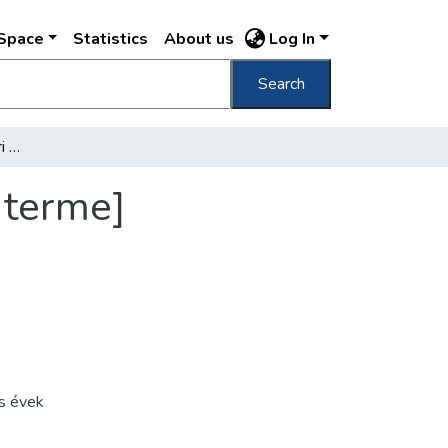
DSpace
Statistics
About us
Log In
Search
[Budavári Palota] [császári lakosztály egyik terme]
k terme]
s évek