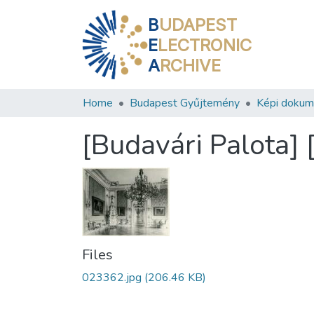
B
UDAPEST
E
LECTRONIC
A
RCHIVE
Home
Budapest Gyűjtemény
Képi doku
[Budavári Palota] 
Files
023362.jpg
(206.46 KB)