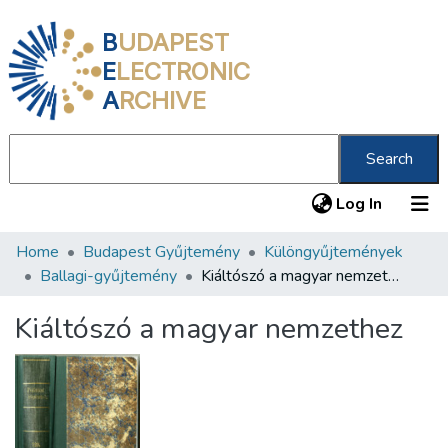
B
UDAPEST
E
LECTRONIC
A
RCHIVE
Search
(current
Log In
Home
Budapest Gyűjtemény
Különgyűjtemények
Communities & Collections
Ballagi-gyűjtemény
Kiáltószó a magyar nemzethez
All of DSpace
Kiáltószó a magyar nemzethez
Statistics
About us