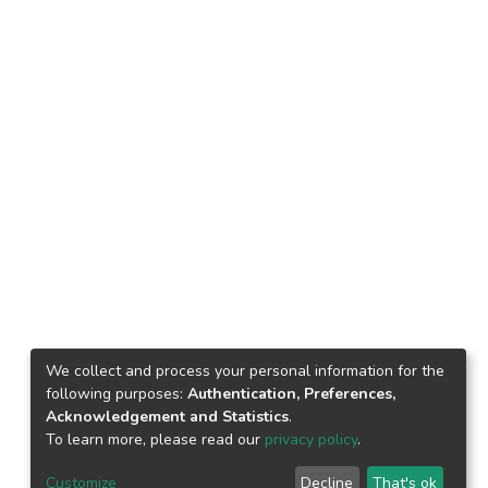
We collect and process your personal information for the
following purposes:
Authentication, Preferences,
Acknowledgement and Statistics
.
To learn more, please read our
privacy policy
.
Customize
Decline
That's ok