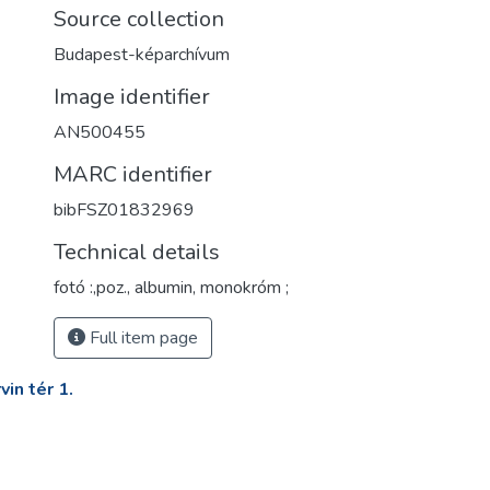
Source collection
Budapest-képarchívum
Image identifier
AN500455
MARC identifier
bibFSZ01832969
Technical details
fotó :,poz., albumin, monokróm ;
Full item page
in tér 1.