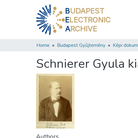
B
UDAPEST
E
LECTRONIC
A
RCHIVE
Home
Budapest Gyűjtemény
Képi doku
Schnierer Gyula kiá
Authors