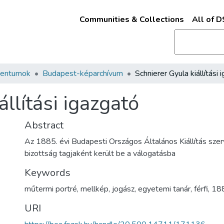
Communities & Collections
All of 
mentumok
Budapest-képarchívum
llítási igazgató
Abstract
Az 1885. évi Budapesti Országos Általános Kiállítás szerv
bizottság tagjaként került be a válogatásba
Keywords
műtermi portré
,
mellkép
,
jogász
,
egyetemi tanár
,
férfi
,
18
URI