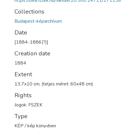
https://bea.fszek.hu/handle/20.500.14711/171136
Collections
Budapest-képarchívum
Date
[1884-1886(?)]
Creation date
1884
Extent
13,7x10 cm, (teljes méret: 60x48 cm)
Rights
Jogok: FSZEK
Type
KÉP / kép könyvben