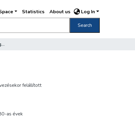
DSpace
Statistics
About us
Log In
Search
Schnierer Gyula kiállítási igazgató
ezésekor felállított
80-as évek