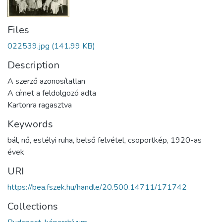
Files
022539.jpg
(141.99 KB)
Description
A szerző azonosítatlan
A címet a feldolgozó adta
Kartonra ragasztva
Keywords
bál
,
nő
,
estélyi ruha
,
belső felvétel
,
csoportkép
,
1920-as
évek
URI
https://bea.fszek.hu/handle/20.500.14711/171742
Collections