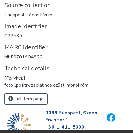
Source collection
Budapest-képarchívum
Image identifier
022539
MARC identifier
bibFSZ01904922
Technical details
[Fénykép]
fotó :,pozitív, zselatinos ezüst, monokróm ;
Full item page
1088 Budapest, Szabó
Ervin tér 1.
+36-1-411-5000