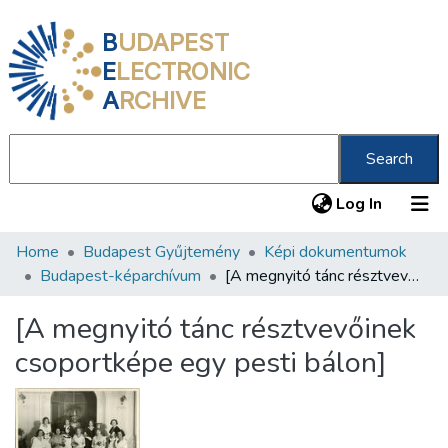
B
UDAPEST
E
LECTRONIC
A
RCHIVE
Search
(current
Log In
Home
Budapest Gyűjtemény
Képi dokumentumok
Communities & Collections
Budapest-képarchívum
[A megnyitó tánc résztvevőinek csoportképe egy pesti bálon]
All of DSpace
[A megnyitó tánc résztvevőinek
Statistics
csoportképe egy pesti bálon]
About us