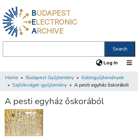
B
UDAPEST
E
LECTRONIC
A
RCHIVE
Search
(current
Log In
Home
Budapest Gyűjtemény
Különgyűjtemények
Communities & Collections
Sajtókivágat-gyűjtemény
A pesti egyház őskorából
All of DSpace
A pesti egyház őskorából
Statistics
About us