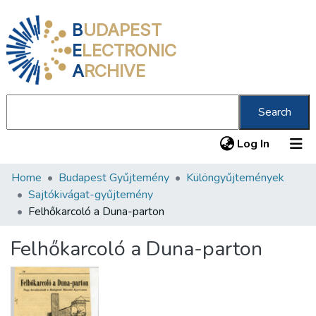
B
UDAPEST
E
LECTRONIC
A
RCHIVE
Search
(current
Log In
Home
Budapest Gyűjtemény
Különgyűjtemények
Communities & Collections
Sajtókivágat-gyűjtemény
All of DSpace
Felhőkarcoló a Duna-parton
Statistics
Felhőkarcoló a Duna-parton
About us