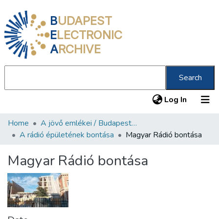
B
UDAPEST
E
LECTRONIC
A
RCHIVE
Search
(current
Log In
Home
A jövő emlékei / Budapest ma
Communities & Collections
A rádió épületének bontása
Magyar Rádió bontása
All of DSpace
Magyar Rádió bontása
Statistics
About us