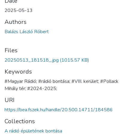
Date
2025-05-13
Authors
Balázs László Róbert
Files
20250513_181518_.jpg
(1015.57 KB)
Keywords
#Magyar Rádió; #rádió bontása; #VIII. kerület; #Pollack
Mihály tér; #2024-2025;
URI
https://bea.fszek.hu/handle/20.500.14711/184586
Collections
A rádió épületének bontása