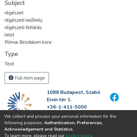
Subject
régészet
régészeti lelőhely
régészeti feltárás
lelet
Római Birodalom kora
Type
Text
Full item page
1088 Budapest, Szabó
Ervin tér 1.
+36-1-411-5000
info@fszek.hu
We collect and process your personal information for the
https://fszek.hu
following purposes:
Authentication, Preferences,
Acknowledgement and Statistics
.
To learn more, please read our
privacy policy
.