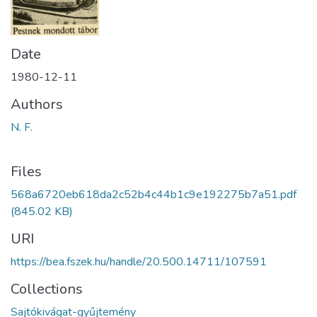
Date
1980-12-11
Authors
N. F.
Files
568a6720eb618da2c52b4c44b1c9e192275b7a51.pdf
(845.02 KB)
URI
https://bea.fszek.hu/handle/20.500.14711/107591
Collections
Sajtókivágat-gyűjtemény