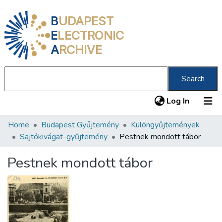
B
UDAPEST
E
LECTRONIC
A
RCHIVE
Search
(current
Log In
Home
Budapest Gyűjtemény
Különgyűjtemények
Communities & Collections
Sajtókivágat-gyűjtemény
Pestnek mondott tábor
All of DSpace
Pestnek mondott tábor
Statistics
About us