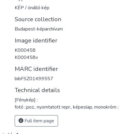
KÉP / önálló kép
Source collection
Budapest-képarchívum
Image identifier
K000458
K000458v
MARC identifier
bibFSZ01499557
Technical details
[Fénykép] :
fotó :,poz., nyomtatott repr., képeslap, monokróm ;
Full item page