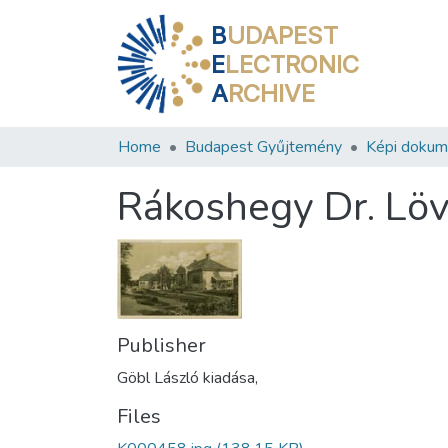
B
UDAPEST
E
LECTRONIC
A
RCHIVE
Home
Budapest Gyűjtemény
Képi doku
Rákoshegy Dr. Löv
Publisher
Göbl László kiadása,
Files