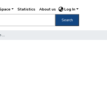
DSpace
Statistics
About us
Log In
Search
Rákoshegy Dr. Lövenstein villa