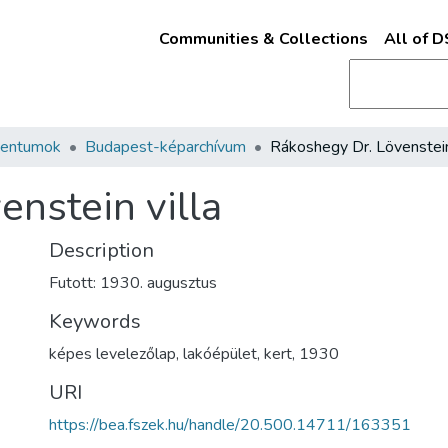
Communities & Collections
All of 
mentumok
Budapest-képarchívum
enstein villa
Description
Futott: 1930. augusztus
Keywords
képes levelezőlap
,
lakóépület
,
kert
,
1930
URI
https://bea.fszek.hu/handle/20.500.14711/163351