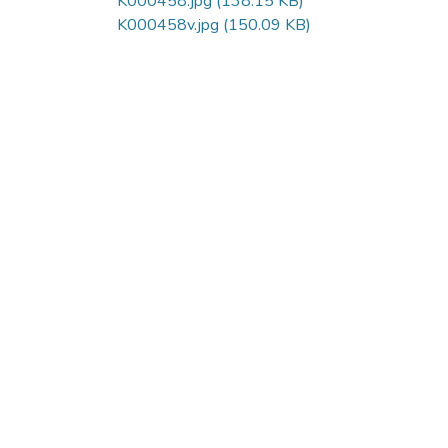
K000458.jpg
(138.15 KB)
K000458v.jpg
(150.09 KB)