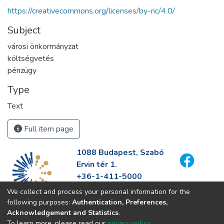
https://creativecommons.org/licenses/by-nc/4.0/
Subject
városi önkormányzat
költségvetés
pénzügy
Type
Text
Full item page
1088 Budapest, Szabó
Ervin tér 1.
+36-1-411-5000
info@fszek.hu
We collect and process your personal information for the
https://fszek.hu
following purposes:
Authentication, Preferences,
Acknowledgement and Statistics
.
To learn more, please read our
privacy policy
.