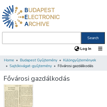
B
UDAPEST
E
LECTRONIC
A
RCHIVE
Search
(current
Log In
Home
Budapest Gyűjtemény
Különgyűjtemények
Communities & Collections
Sajtókivágat-gyűjtemény
Fővárosi gazdálkodás
All of DSpace
Fővárosi gazdálkodás
Statistics
About us